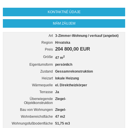
KONTAKTNÉ ÚDAJE
MÁM ZÁUJEM
Art
3-Zimmer-Wohnung / verkauf (angebot)
Region
Hrvatska
204 800,00 EUR
Preis
Größe
2
47 m
Eigentumsform
persönlich
Zustand
Gessamrekonstruktion
Heizart
lokale Heizung
Wärmequelle
el. Direktheizkörper
Terrasse
Ja
Überwiegende
Ziegel-
Objektkonstruktion
Bau von Wohnungen
Ziegel-
Wohnbereichsfläche
47 m2
Wohnungsfußbodenfläche
51,75 m3