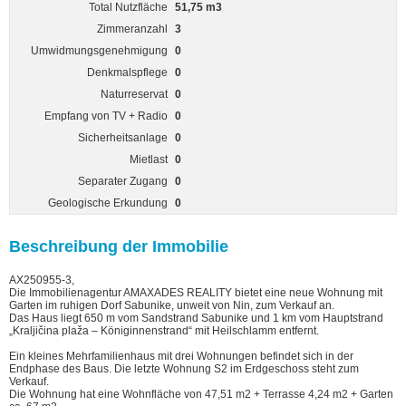
Total Nutzfläche
51,75 m3
Zimmeranzahl
3
Umwidmungsgenehmigung
0
Denkmalspflege
0
Naturreservat
0
Empfang von TV + Radio
0
Sicherheitsanlage
0
Mietlast
0
Separater Zugang
0
Geologische Erkundung
0
Beschreibung der Immobilie
AX250955-3,
Die Immobilienagentur AMAXADES REALITY bietet eine neue Wohnung mit
Garten im ruhigen Dorf Sabunike, unweit von Nin, zum Verkauf an.
Das Haus liegt 650 m vom Sandstrand Sabunike und 1 km vom Hauptstrand
„Kraljičina plaža – Königinnenstrand“ mit Heilschlamm entfernt.
Ein kleines Mehrfamilienhaus mit drei Wohnungen befindet sich in der
Endphase des Baus. Die letzte Wohnung S2 im Erdgeschoss steht zum
Verkauf.
Die Wohnung hat eine Wohnfläche von 47,51 m2 + Terrasse 4,24 m2 + Garten