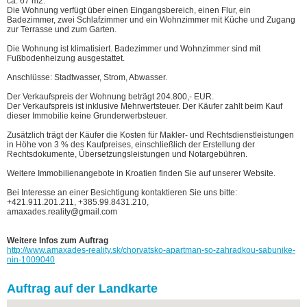
ca. 67 m2.
Die Wohnung verfügt über einen Eingangsbereich, einen Flur, ein
Badezimmer, zwei Schlafzimmer und ein Wohnzimmer mit Küche und Zugang
zur Terrasse und zum Garten.
Die Wohnung ist klimatisiert. Badezimmer und Wohnzimmer sind mit
Fußbodenheizung ausgestattet.
Anschlüsse: Stadtwasser, Strom, Abwasser.
Der Verkaufspreis der Wohnung beträgt 204.800,- EUR.
Der Verkaufspreis ist inklusive Mehrwertsteuer. Der Käufer zahlt beim Kauf
dieser Immobilie keine Grunderwerbsteuer.
Zusätzlich trägt der Käufer die Kosten für Makler- und Rechtsdienstleistungen
in Höhe von 3 % des Kaufpreises, einschließlich der Erstellung der
Rechtsdokumente, Übersetzungsleistungen und Notargebühren.
Weitere Immobilienangebote in Kroatien finden Sie auf unserer Website.
Bei Interesse an einer Besichtigung kontaktieren Sie uns bitte:
+421.911.201.211, +385.99.8431.210,
amaxades.reality@gmail.com
Weitere Infos zum Auftrag
http://www.amaxades-reality.sk/chorvatsko-apartman-so-zahradkou-sabunike-
nin-1009040
Auftrag auf der Landkarte