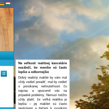
Na veľkosti realitnej kancelárie
nezáleží, tie menšie sú často
lepšie a odbornejšie
Dobrý realitný maklér by vám mal
vždy vedieť poradiť, mal by vedieť
o ponúkanej nehnuteľnosti čo
najviac a upozorniť vás na
prípadné problémy. Nemusí totižto
vždy platiť, že veľká realitka je
lepšia – jej makléri sú často
neskúsení a tlačení k vysokým