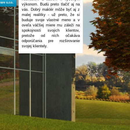
re s.r.o.
výkonom. Budú preto tlačiť aj na
vás. Dobrý maklér môže byť aj z
malej realitky - už preto, že si
buduje svoje vlastné meno a v
oveľa väčšej miere mu záleži na
spokojnosti svojich klientov,
pretože od ních očakáva
odporúčania pre rozširovanie
svojej klientely.